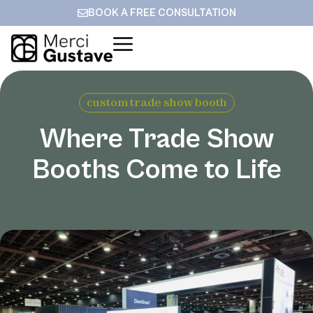
BOOK A FREE CONSULTATION
custom trade show booth
Where Trade Show
Booths Come to Life